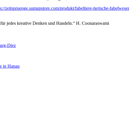
ps://zeitspruenge.sumupstore.com/produkt/fabeltiere-tierische-fabelw
e für jedes kreative Denken und Handeln.“ H. Coonaraswami
burg-Diez
he in Hanau