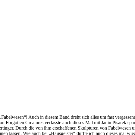
abelwesen“! Auch in diesem Band dreht sich alles um fast vergessene m
n Forgotten Creatures verfasste auch dieses Mal mit Janin Pisarek spa
ertinger. Durch die von ihm erschaffenen Skulpturen von Fabelwesen un
nen lassen. Wie auch bei „Hausgeister“ durfte ich auch dieses mal wi