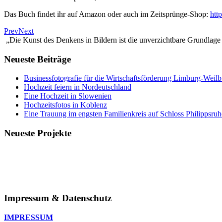
Das Buch findet ihr auf Amazon oder auch im Zeitsprünge-Shop:
htt
Prev
Next
„Die Kunst des Denkens in Bildern ist die unverzichtbare Grundlag
Neueste Beiträge
Businessfotografie für die Wirtschaftsförderung Limburg-Weil
Hochzeit feiern in Nordeutschland
Eine Hochzeit in Slowenien
Hochzeitsfotos in Koblenz
Eine Trauung im engsten Familienkreis auf Schloss Philippsru
Neueste Projekte
Impressum & Datenschutz
IMPRESSUM