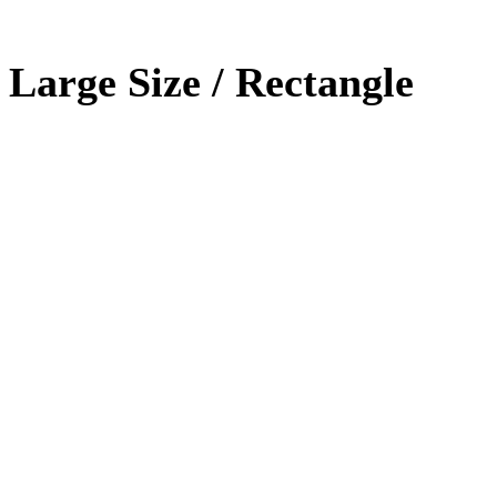
Large Size / Rectangle
Photoshop
90%
HTML / CSS
80%
WordPRess
100%
Photoshop
Expert!
HTML / CSS
Normal
WordPRess
Great