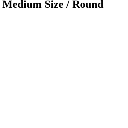
Medium Size / Round
Photoshop
90%
HTML / CSS
80%
WordPRess
100%
Photoshop
Expert!
HTML / CSS
Normal
WordPRess
Great