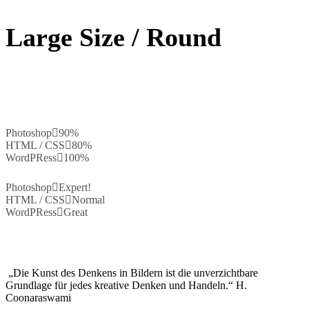
Large Size / Round
Photoshop
90%
HTML / CSS
80%
WordPRess
100%
Photoshop
Expert!
HTML / CSS
Normal
WordPRess
Great
„Die Kunst des Denkens in Bildern ist die unverzichtbare
Grundlage für jedes kreative Denken und Handeln.“ H.
Coonaraswami