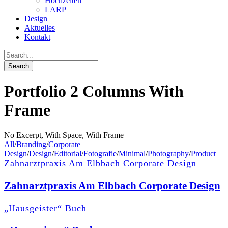
Hochzeiten
LARP
Design
Aktuelles
Kontakt
Portfolio 2 Columns With
Frame
No Excerpt, With Space, With Frame
All
/
Branding
/
Corporate
Design
/
Design
/
Editorial
/
Fotografie
/
Minimal
/
Photography
/
Product
Zahnarztpraxis Am Elbbach Corporate Design
Zahnarztpraxis Am Elbbach Corporate Design
„Hausgeister“ Buch