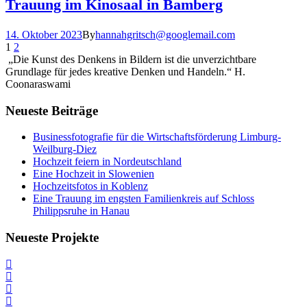
Trauung im Kinosaal in Bamberg
14. Oktober 2023
By
hannahgritsch@googlemail.com
1
2
„Die Kunst des Denkens in Bildern ist die unverzichtbare
Grundlage für jedes kreative Denken und Handeln.“ H.
Coonaraswami
Neueste Beiträge
Businessfotografie für die Wirtschaftsförderung Limburg-
Weilburg-Diez
Hochzeit feiern in Nordeutschland
Eine Hochzeit in Slowenien
Hochzeitsfotos in Koblenz
Eine Trauung im engsten Familienkreis auf Schloss
Philippsruhe in Hanau
Neueste Projekte