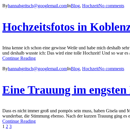
By
hannahgritsch@googlemail.com
In
Blog
,
Hochzeit
No comments
Hochzeitsfotos in Koblen
Irina kenne ich schon eine gewisse Weile und habe mich deshalb sehr da
und deshalb wusste ich: Das wird eine tolle Hochzeit! Und so war es
Continue Reading
By
hannahgritsch@googlemail.com
In
Blog
,
Hochzeit
No comments
Eine Trauung im engsten 
Dass es nicht immer groß und pompös sein muss, haben Gisela und Mar
wunderbar, die Stimmung ebenso. Nach der kurzen Trauung ging es erst
Continue Reading
1
2
3