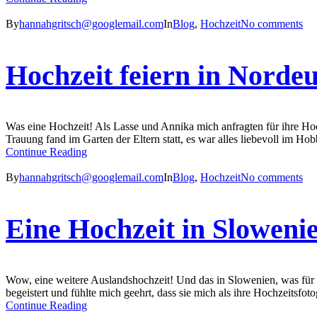
By
hannahgritsch@googlemail.com
In
Blog
,
Hochzeit
No comments
Hochzeit feiern in Norde
Was eine Hochzeit! Als Lasse und Annika mich anfragten für ihre Hochz
Trauung fand im Garten der Eltern statt, es war alles liebevoll im Hob
Continue Reading
By
hannahgritsch@googlemail.com
In
Blog
,
Hochzeit
No comments
Eine Hochzeit in Sloweni
Wow, eine weitere Auslandshochzeit! Und das in Slowenien, was für mi
begeistert und fühlte mich geehrt, dass sie mich als ihre Hochzeitsfo
Continue Reading