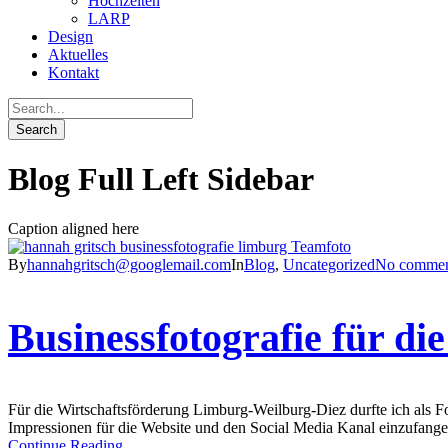
Hochzeiten
LARP
Design
Aktuelles
Kontakt
Blog Full Left Sidebar
Caption aligned here
By
hannahgritsch@googlemail.com
In
Blog
,
Uncategorized
No commen
Businessfotografie für d
Für die Wirtschaftsförderung Limburg-Weilburg-Diez durfte ich als F
Impressionen für die Website und den Social Media Kanal einzufangen. 
Continue Reading