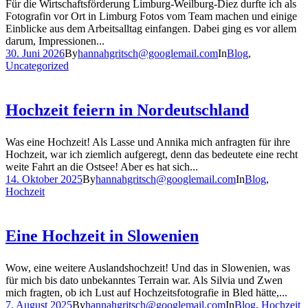
Für die Wirtschaftsförderung Limburg-Weilburg-Diez durfte ich als
Fotografin vor Ort in Limburg Fotos vom Team machen und einige
Einblicke aus dem Arbeitsalltag einfangen. Dabei ging es vor allem
darum, Impressionen...
30. Juni 2026
By
hannahgritsch@googlemail.com
In
Blog
,
Uncategorized
Hochzeit feiern in Nordeutschland
Was eine Hochzeit! Als Lasse und Annika mich anfragten für ihre
Hochzeit, war ich ziemlich aufgeregt, denn das bedeutete eine recht
weite Fahrt an die Ostsee! Aber es hat sich...
14. Oktober 2025
By
hannahgritsch@googlemail.com
In
Blog
,
Hochzeit
Eine Hochzeit in Slowenien
Wow, eine weitere Auslandshochzeit! Und das in Slowenien, was
für mich bis dato unbekanntes Terrain war. Als Silvia und Zwen
mich fragten, ob ich Lust auf Hochzeitsfotografie in Bled hätte,...
7. August 2025
By
hannahgritsch@googlemail.com
In
Blog
,
Hochzeit