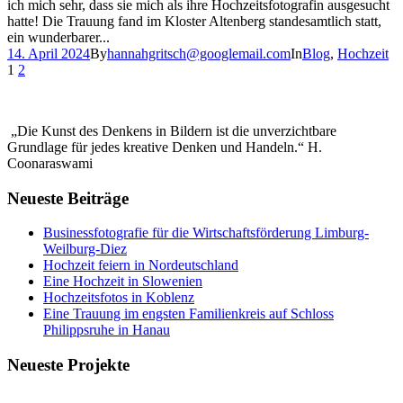
ich mich sehr, dass sie mich als ihre Hochzeitsfotografin ausgesucht
hatte! Die Trauung fand im Kloster Altenberg standesamtlich statt,
ein wunderbarer...
14. April 2024
By
hannahgritsch@googlemail.com
In
Blog
,
Hochzeit
1
2
„Die Kunst des Denkens in Bildern ist die unverzichtbare
Grundlage für jedes kreative Denken und Handeln.“ H.
Coonaraswami
Neueste Beiträge
Businessfotografie für die Wirtschaftsförderung Limburg-
Weilburg-Diez
Hochzeit feiern in Nordeutschland
Eine Hochzeit in Slowenien
Hochzeitsfotos in Koblenz
Eine Trauung im engsten Familienkreis auf Schloss
Philippsruhe in Hanau
Neueste Projekte